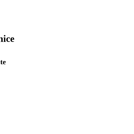
nice
te