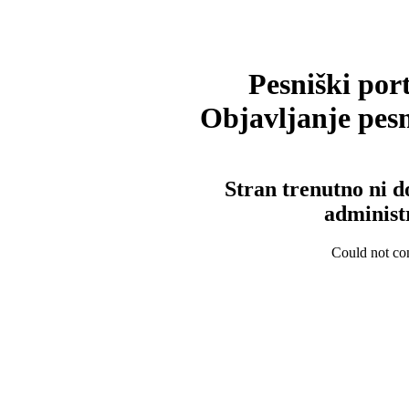
Pesniški port
Objavljanje pesm
Stran trenutno ni d
administ
Could not con