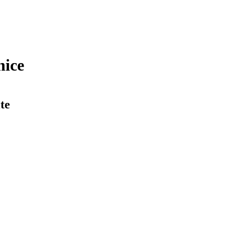
nice
te