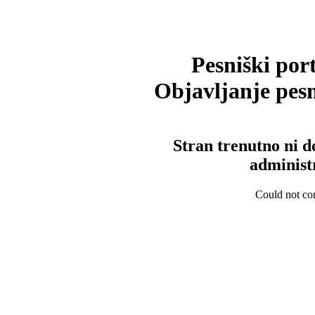
Pesniški port
Objavljanje pesm
Stran trenutno ni d
administ
Could not con