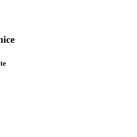
nice
te