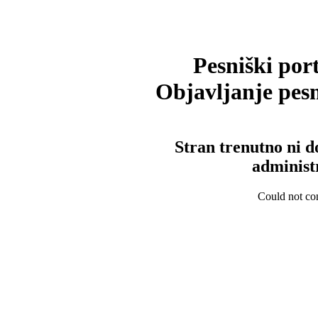
Pesniški port
Objavljanje pesm
Stran trenutno ni d
administ
Could not con