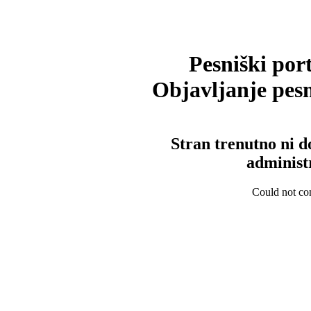
Pesniški port
Objavljanje pesm
Stran trenutno ni d
administ
Could not con