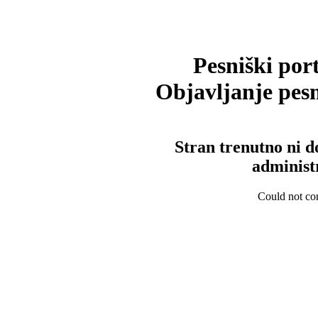
Pesniški port
Objavljanje pesm
Stran trenutno ni d
administ
Could not con