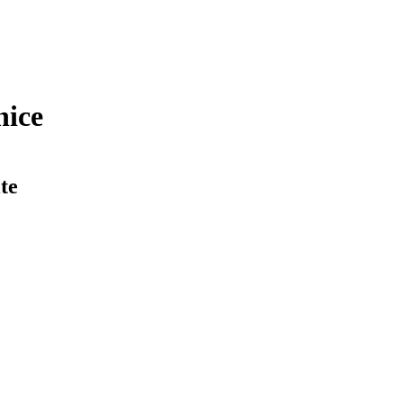
nice
te