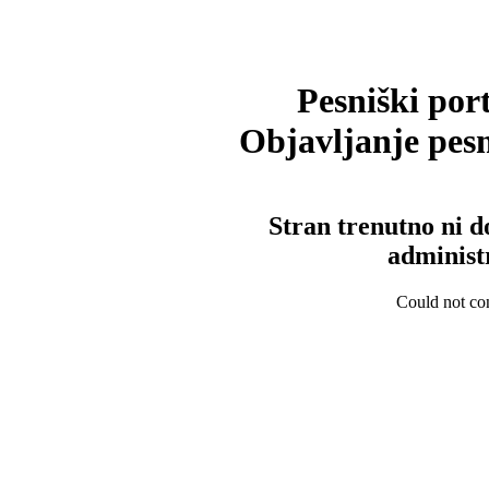
Pesniški port
Objavljanje pesm
Stran trenutno ni d
administ
Could not con