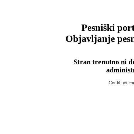
Pesniški port
Objavljanje pesm
Stran trenutno ni d
administ
Could not con