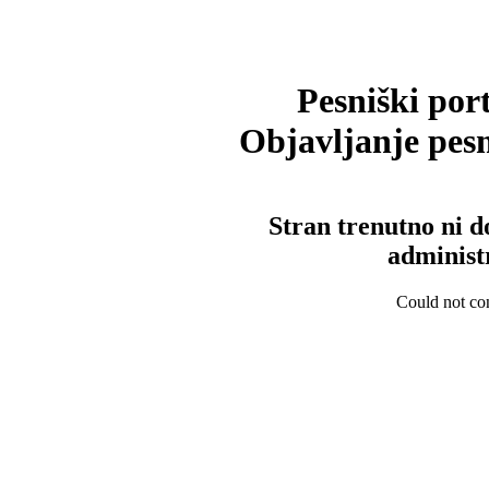
Pesniški port
Objavljanje pesm
Stran trenutno ni d
administ
Could not con