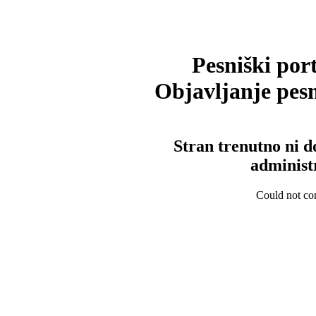
Pesniški port
Objavljanje pesm
Stran trenutno ni d
administ
Could not con