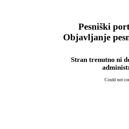
Pesniški port
Objavljanje pesm
Stran trenutno ni d
administ
Could not con