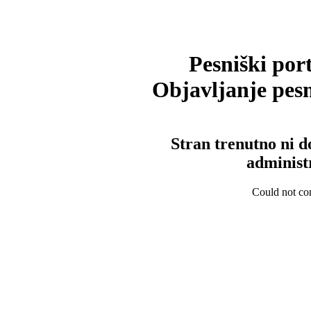
Pesniški port
Objavljanje pesm
Stran trenutno ni d
administ
Could not con