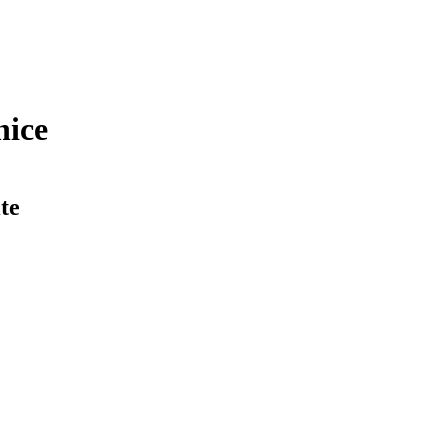
nice
te