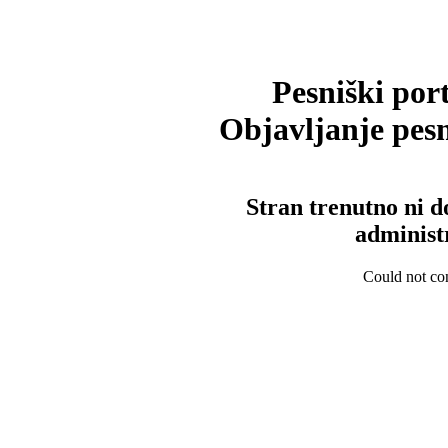
Pesniški port
Objavljanje pesm
Stran trenutno ni d
administ
Could not con