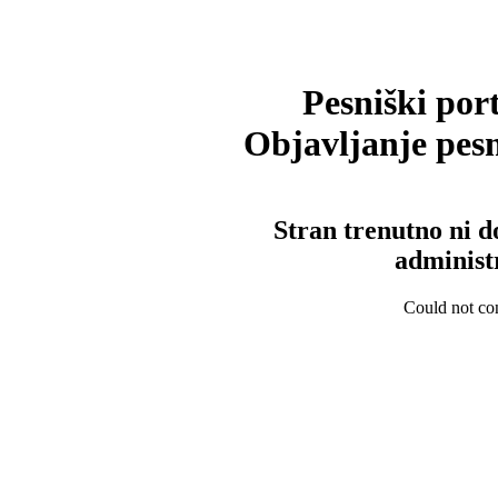
Pesniški port
Objavljanje pesm
Stran trenutno ni d
administ
Could not con