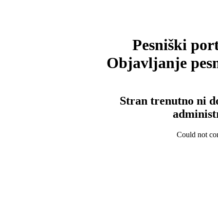
Pesniški port
Objavljanje pesm
Stran trenutno ni d
administ
Could not con