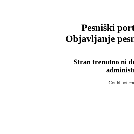
Pesniški port
Objavljanje pesm
Stran trenutno ni d
administ
Could not con