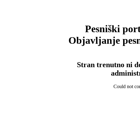
Pesniški port
Objavljanje pesm
Stran trenutno ni d
administ
Could not con