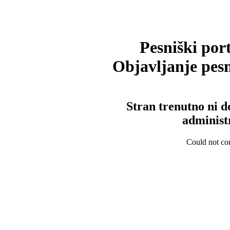
Pesniški port
Objavljanje pesm
Stran trenutno ni d
administ
Could not con