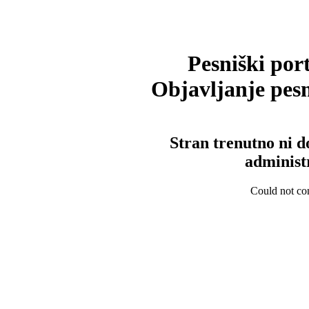
Pesniški port
Objavljanje pesm
Stran trenutno ni d
administ
Could not con