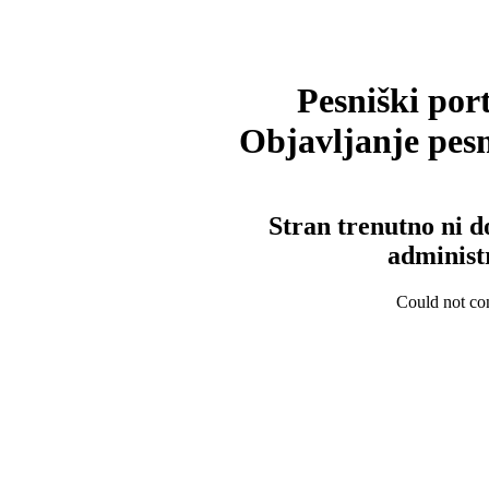
Pesniški port
Objavljanje pesm
Stran trenutno ni d
administ
Could not con