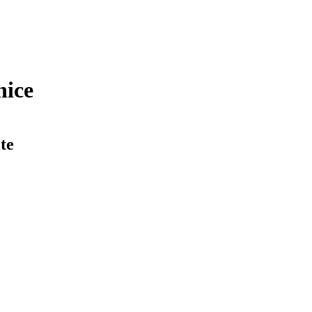
nice
te