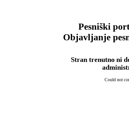
Pesniški port
Objavljanje pesm
Stran trenutno ni d
administ
Could not con