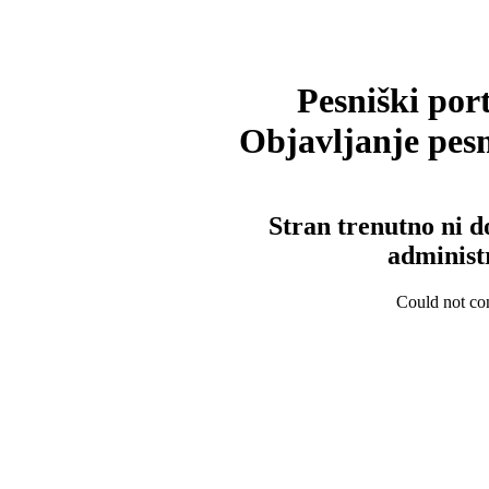
Pesniški port
Objavljanje pesm
Stran trenutno ni d
administ
Could not con