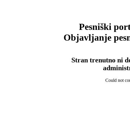
Pesniški port
Objavljanje pesm
Stran trenutno ni d
administ
Could not con