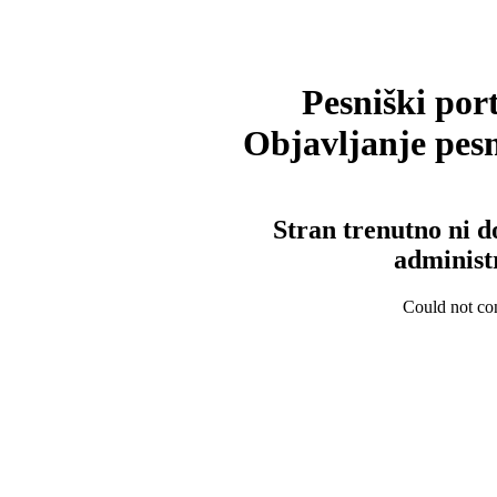
Pesniški port
Objavljanje pesm
Stran trenutno ni d
administ
Could not con