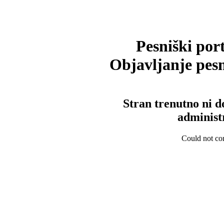
Pesniški port
Objavljanje pesm
Stran trenutno ni d
administ
Could not con