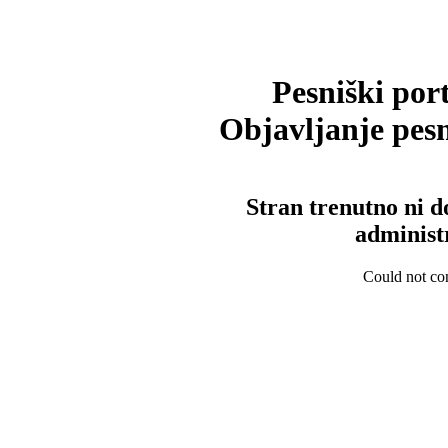
Pesniški port
Objavljanje pesm
Stran trenutno ni d
administ
Could not con