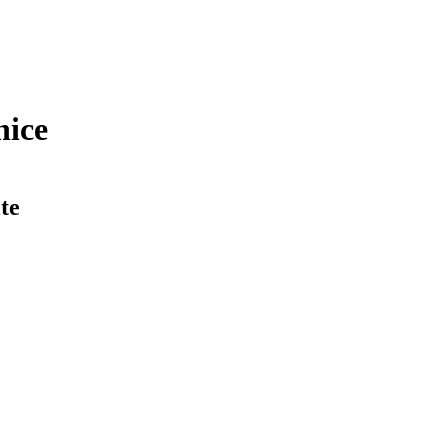
nice
te