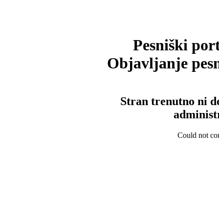
Pesniški port
Objavljanje pesm
Stran trenutno ni d
administ
Could not con