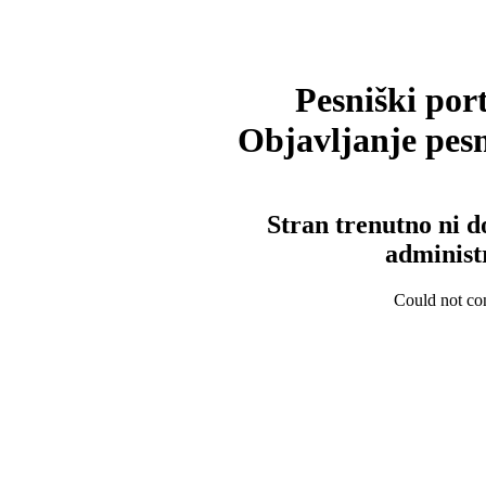
Pesniški port
Objavljanje pesm
Stran trenutno ni d
administ
Could not con