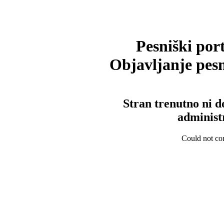
Pesniški port
Objavljanje pesm
Stran trenutno ni d
administ
Could not con