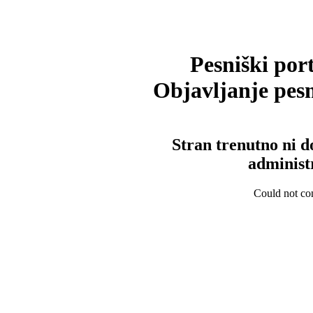
Pesniški port
Objavljanje pesm
Stran trenutno ni d
administ
Could not con