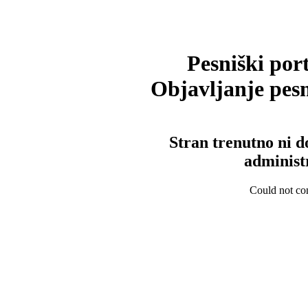
Pesniški port
Objavljanje pesm
Stran trenutno ni d
administ
Could not con