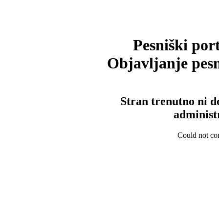
Pesniški port
Objavljanje pesm
Stran trenutno ni d
administ
Could not con