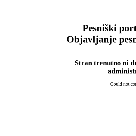
Pesniški port
Objavljanje pesm
Stran trenutno ni d
administ
Could not con