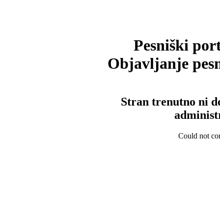
Pesniški port
Objavljanje pesm
Stran trenutno ni d
administ
Could not con