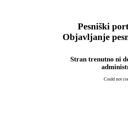
Pesniški port
Objavljanje pesm
Stran trenutno ni d
administ
Could not con