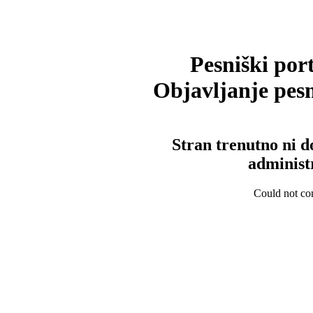
Pesniški port
Objavljanje pesm
Stran trenutno ni d
administ
Could not con