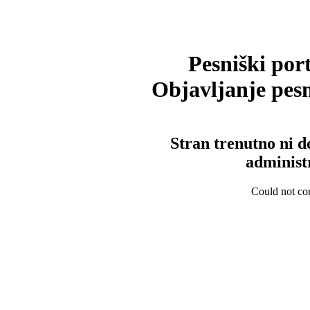
Pesniški port
Objavljanje pesm
Stran trenutno ni d
administ
Could not con