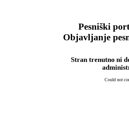
Pesniški port
Objavljanje pesm
Stran trenutno ni d
administ
Could not con