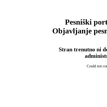
Pesniški port
Objavljanje pesm
Stran trenutno ni d
administ
Could not con