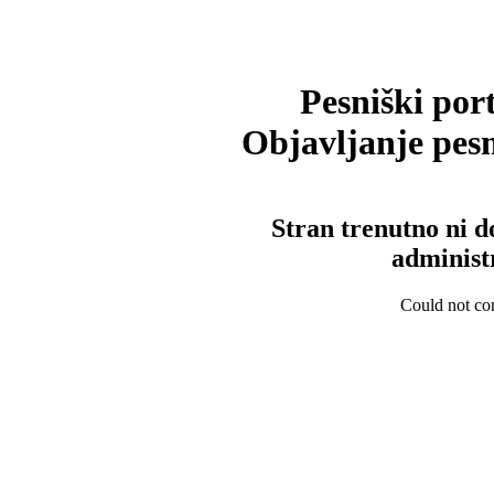
Pesniški port
Objavljanje pesm
Stran trenutno ni d
administ
Could not con