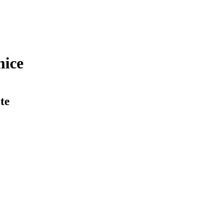
nice
te