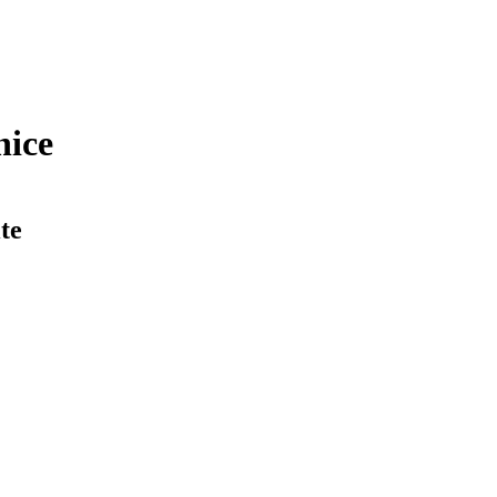
nice
te