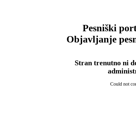
Pesniški port
Objavljanje pesm
Stran trenutno ni d
administ
Could not con