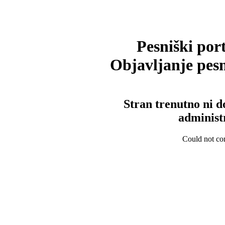
Pesniški port
Objavljanje pesm
Stran trenutno ni d
administ
Could not con